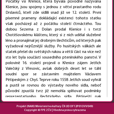
Počátky vsi Křenice, která bývala původně nazývána
Kšenice, jsou spojeny s jednou z větví prastarého rodu
Drslaviců, kteří zde sídlili snad již ve 12. století. První
písemné prameny dokládající existenci tohoto statku
však pocházejí až z počátku století čtrnáctého. Tou
dobou Sezema z Dolan prodal Kšenice i s tvrzí
Chotěšovskému klášteru, který si z nich udělal služebné
léno a pronajímal jej drobným šlechticům, od kterých pak
vyžadoval nejrůznější služby. Po husitských válkách ale
statek přešel do světských rukou a větší část na více než
sto let byla součástí sousedního ptenínského panství. V
polovině 16. století projevil o Křenice zájem Jetřich
Valečský z Vřesovic, avšak dobrých deset let se táhl
soudní spor se zástavním majitelem Václavem
Pětipeským z Chyš. Teprve roku 1558 Jetřich soud vyhrál
a pustil se rovnou do výstavby nového sídla, neboť
původní zpustlá tvrz již nemohla splňovat podmínky
reprezentativního šlechtického sídla. Pětipeští pak
pobývali na Křenicích až do roku 1679, tou dobou je
Projekt
(NAKI) Ministerstva kultury ČR (ID DF12P01OVV049)
odprodali Ludmile Elišce Lipovské, která je obratem
Copyright © FPE ZČU | Všechna práva vyhrazena
postoupila Janu Heřmanu Černínovi z Chudenic. Za