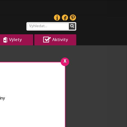
Výlety
Aktivity
X
iny