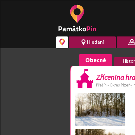
Hledání
Obecné
Histor
Zřícenina hr
Přešín - Okres Plzeň-ji