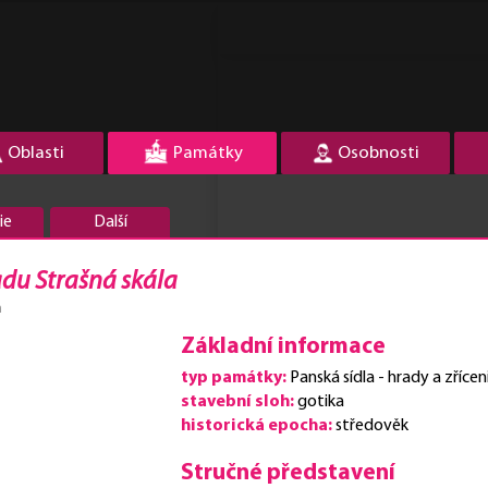
Oblasti
Památky
Osobnosti
ie
Další
adu Strašná skála
h
Základní informace
typ památky:
Panská sídla - hrady a zřícen
stavební sloh:
gotika
historická epocha:
středověk
Stručné představení